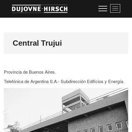
Skip
Arquitectos
M
to
e
content
Dujovne-Hirsch
n
u
B
u
Central Trujui
t
t
o
n
Provincia de Buenos Aires.
Telefónica de Argentina S.A.- Subdirección Edificios y Energía.