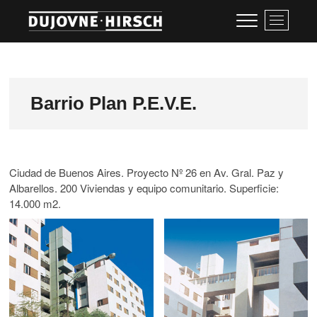
Skip
Arquitectos
M
to
e
content
Dujovne-Hirsch
n
u
B
u
Barrio Plan P.E.V.E.
t
t
o
n
Ciudad de Buenos Aires. Proyecto Nº 26 en Av. Gral. Paz y
Albarellos. 200 Viviendas y equipo comunitario. Superficie:
14.000 m2.