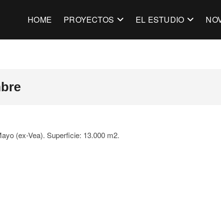
ectos Dujovne-Hirsch
HOME
PROYECTOS
EL ESTUDIO
NO
mbre
Mayo (ex-Vea). Superficie: 13.000 m2.